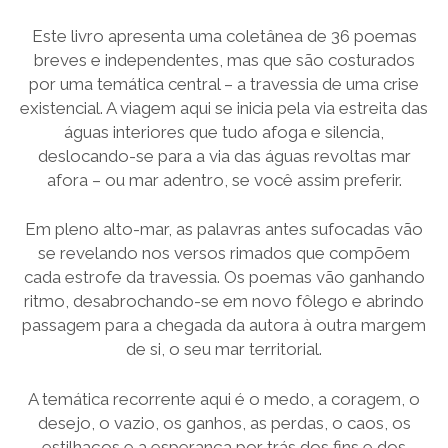
Este livro apresenta uma coletânea de 36 poemas
breves e independentes, mas que são costurados
por uma temática central – a travessia de uma crise
existencial. A viagem aqui se inicia pela via estreita das
águas interiores que tudo afoga e silencia,
deslocando-se para a via das águas revoltas mar
afora – ou mar adentro, se você assim preferir.
Em pleno alto-mar, as palavras antes sufocadas vão
se revelando nos versos rimados que compõem
cada estrofe da travessia. Os poemas vão ganhando
ritmo, desabrochando-se em novo fôlego e abrindo
passagem para a chegada da autora à outra margem
de si, o seu mar territorial.
A temática recorrente aqui é o medo, a coragem, o
desejo, o vazio, os ganhos, as perdas, o caos, os
estilhaços e a esperança por trás dos fins e dos